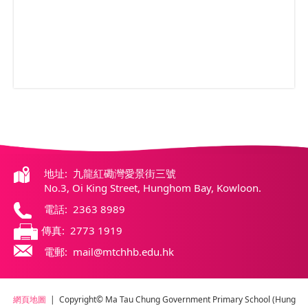
地址: 九龍紅磡灣愛景街三號
No.3, Oi King Street, Hunghom Bay, Kowloon.
電話: 2363 8989
傳真: 2773 1919
電郵: mail@mtchhb.edu.hk
網頁地圖
| Copyright© Ma Tau Chung Government Primary School (Hung