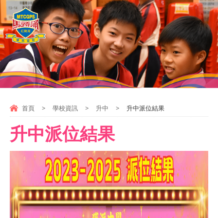
首頁
>
學校資訊
>
升中
>
升中派位結果
升中派位結果