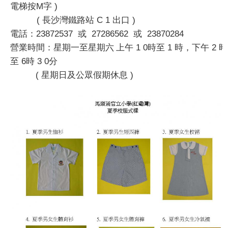
M
)
電梯按
字
(
C 1
)
長沙灣鐵路站
出口
23872537
27286562
2387028
4
電話：
或
或
1 0
1
2
營業時間：星期一至星期六
上午
時至
時，下午
時
6
3 0
至
時
分
(
)
星期日及公眾假期休息