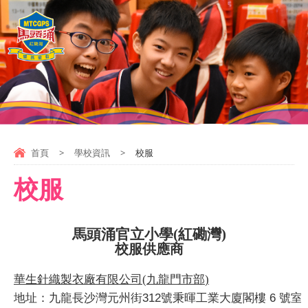
首頁
>
學校資訊
>
校服
校服
馬頭涌官立小學
(
紅磡灣
)
校服供應商
華生針織製衣廠有限公司
(
九龍門市部
)
312
6
(
地址：
九龍長沙灣元州街
號秉暉工業大廈閣樓
號室