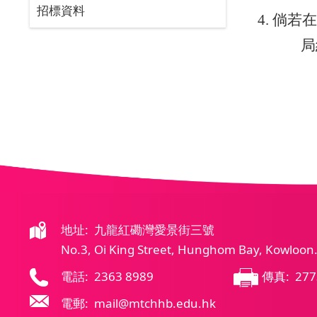
招標資料
4.
倘若
局
地址: 九龍紅磡灣愛景街三號
No.3, Oi King Street, Hunghom Bay, Kowloon
電話: 2363 8989
傳真: 277
電郵: mail@mtchhb.edu.hk