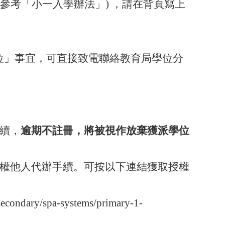
請參考「小一入學辦法」
)
，請在背頁寫上
位」事
宜，可直接致電聯絡教育局學位分
續，
逾期不註冊，將被視作放棄獲派學位
權他
人代辦手續。可按以下連結獲取授權
secondary/spa-systems/primary-1-