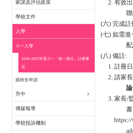
家課及評估政策
2.
有效
聯
學校文件
(
六
)
完成註
入學
(
七
)
如需進
配
小一入學
(
八
)
備註
:
2026-2027年度小一「統一派位」註冊事
1.
註冊
宜
2.
請家
插班⽣申請
論
升中
3.
家長
/
傳媒報導
書
https:/
學校投訴機制
ad