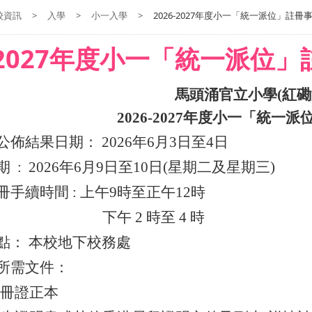
校資訊
>
入學
>
小一入學
>
2026-2027年度小一「統一派位」註冊
6-2027年度小一「統一派位
馬頭涌官立小學
(
紅磡
2026-2027
年度小一「統一派
公佈結果日期：
2026
年
6
月
3
日至
4
日
期
:
2026
年
6
月
9
日至
10
日
(
星期二及星期三
)
冊手續時間
:
上午
9
時至正午
12
時
下午
2
時至
4
時
點： 本校地下校務處
所需文件：
註冊證正本