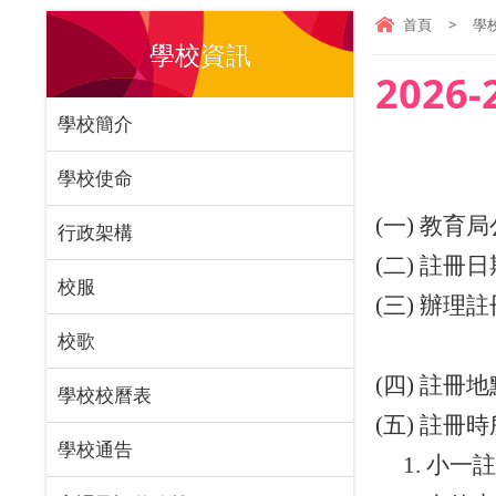
首頁
>
學
學校資訊
202
學校簡介
學校使命
(
一
)
教育局
行政架構
(
二
)
註冊日
校服
(
三
)
辦理註
校歌
(
四
)
註冊地
學校校曆表
(
五
)
註冊時
學校通告
1.
小一