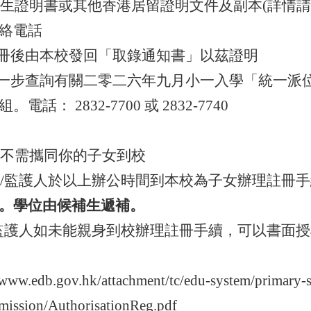
出生證明書或其他香港居留證明文件及副本
(
詳情
絡電話
冊後由本校發回「取錄通知書」以茲證明
一步查詢有關二零二六年九月小一入學「統一派
組。電話：
2832-7700
或
2832-7740
日不需攜同你的子女到校
長
/
監護人於以上辦公時間到本校為子女辦理註冊手
。學位由候補生遞補。
監護人如未能親身到校辦理註冊手續，可以書面授
/www.edb.gov.hk/attachment/tc/edu-system/primary-
mission/AuthorisationReg.pdf