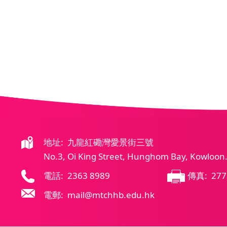
地址: 九龍紅磡灣愛景街三號
No.3, Oi King Street, Hunghom Bay, Kowloon
電話: 2363 8989
傳真: 277
電郵: mail@mtchhb.edu.hk