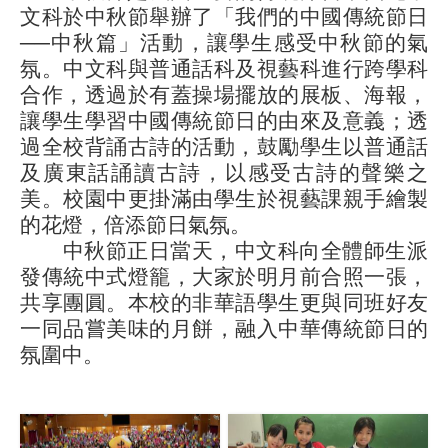
文科於中秋節舉辦了「我們的中國傳統節日
──中秋篇」活動，讓學生感受中秋節的氣
氛。中文科與普通話科及視藝科進行跨學科
合作，透過於有蓋操場擺放的展板、海報，
讓學生學習中國傳統節日的由來及意義；透
過全校背誦古詩的活動，鼓勵學生以普通話
及廣東話誦讀古詩，以感受古詩的聲樂之
美。校園中更掛滿由學生於視藝課親手繪製
的花燈，倍添節日氣氛。
中秋節正日當天，中文科向全體師生派
發傳統中式燈籠，大家於明月前合照一張，
共享團圓。本校的非華語學生更與同班好友
一同品嘗美味的月餅，融入中華傳統節日的
氛圍中。