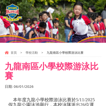
首頁
>
學校活動
>
九龍南區小學校際游泳比賽
九龍南區小學校際游泳比
賽
日期:
06/01/2026
本年度九龍
小
學校際游泳比賽於
5/11/2025
假九龍公園泳池舉行，本校泳隊派出
26
位運