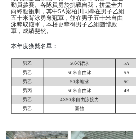
動員參賽。各隊員勇於挑戰自我，拼盡全力
向終點衝刺，其中
5A
梁柏川同學在男子乙組
五十米背泳勇奪冠軍，並在男子五十米自由
泳奪取殿軍，本校更奪得男子乙組團體殿
軍，成績斐然。
本年度獲奬名單：
男乙
50
米背泳
5A
男乙
50
米自由泳
5A
男乙
50
米蛙泳
5C
男丙
50
米自由泳
4B
男乙
4X50
米自由泳接力
男乙
團體