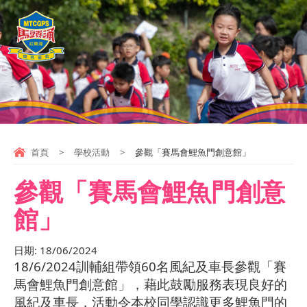
首頁
>
學校活動
>
參觀「賽馬會鯉魚門創意館」
參觀「賽馬會鯉魚門創意
館」
日期:
18/06/2024
18/6/2024
訓輔組帶領
60
名
風紀及車長參觀「賽
馬會鯉魚門創意館」，藉此鼓勵服務表現良好的
風紀及車長，活動令本校同學認識更多鯉魚門的