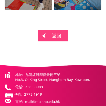
返回
地址: 九龍紅磡灣愛景街三號
No.3, Oi King Street, Hunghom Bay, Kowloon.
電話: 2363 8989
傳真: 2773 1919
電郵: mail@mtchhb.edu.hk