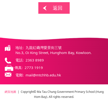
返回
地址: 九龍紅磡灣愛景街三號
No.3, Oi King Street, Hunghom Bay, Kowloon.
電話: 2363 8989
傳真: 2773 1919
電郵: mail@mtchhb.edu.hk
網頁地圖
| Copyright© Ma Tau Chung Government Primary School (Hung
Hom Bay). All rights reserved.