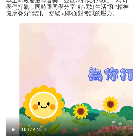
早上時段播放輕音樂，並展示打氣心意咭，
為同
學們打氣
，同時跟同學分享
“
好眠好生活
”
和
“
精神
健康養分
”
資訊，
舒緩同學面對考試的壓力
。