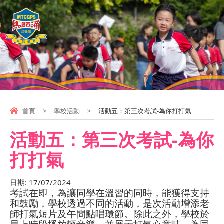
首頁
>
學校活動
>
活動五：第三次考試-為你打打氣
活動五：第三次考試-為你
打打氣
日期:
17/07/2024
考試在即，為讓同學在溫習的同時，能獲得支持
和鼓勵，學校透過不同的活動
，是次活動增添老
師打
氣短片
及
午間點唱環節。除此之外，學校於