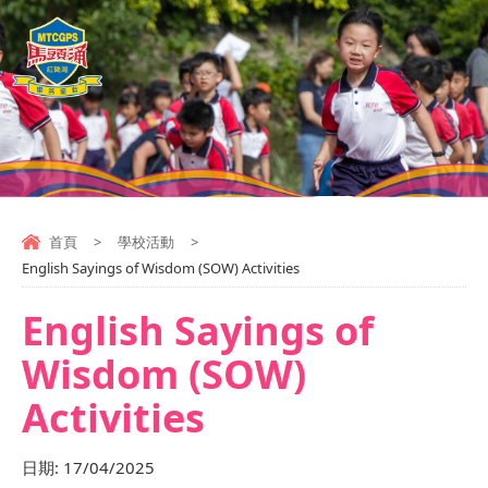
首頁
>
學校活動
>
English Sayings of Wisdom (SOW) Activities
English Sayings of
Wisdom (SOW)
Activities
日期:
17/04/2025