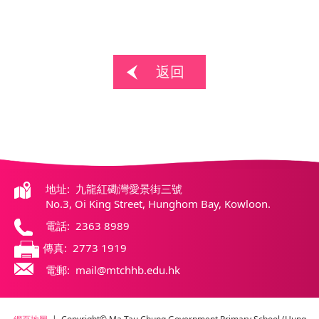
返回
地址: 九龍紅磡灣愛景街三號
No.3, Oi King Street, Hunghom Bay, Kowloon.
電話: 2363 8989
傳真: 2773 1919
電郵: mail@mtchhb.edu.hk