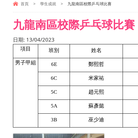
首頁
>
學生成就
>
九龍南區校際乒乓球比賽
九龍南區校際乒乓球比賽
日期:
13/04/2023
項目
班別
姓名
男子甲組
6E
鄭熙哲
6C
米家祐
5C
趙元熙
5A
蘇彥懿
3B
巫少迪