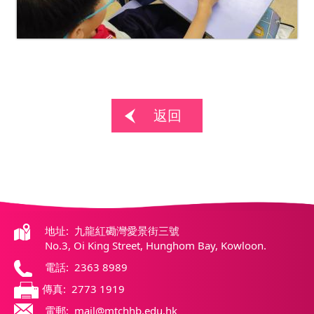
返回
地址: 九龍紅磡灣愛景街三號
No.3, Oi King Street, Hunghom Bay, Kowloon.
電話: 2363 8989
傳真: 2773 1919
電郵: mail@mtchhb.edu.hk