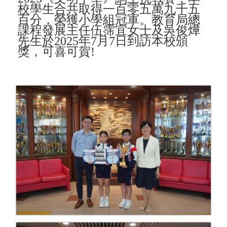
校學生合共取得一百零五萬九千五
百分，
榮獲小學組冠軍。教育局總
課程發展主任伍霈宜女士及吳俊燁
先生於
2025
年
7
月
7
日到訪本校頒
獎，可喜可賀
!