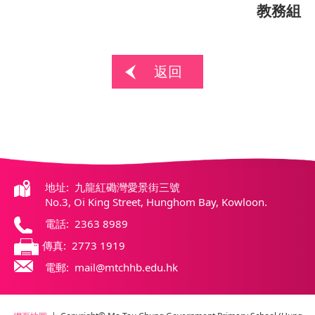
教務組
返回
地址: 九龍紅磡灣愛景街三號
No.3, Oi King Street, Hunghom Bay, Kowloon.
電話: 2363 8989
傳真: 2773 1919
電郵: mail@mtchhb.edu.hk