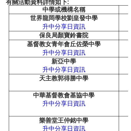
:
有關活動資料詳情如下
中學或機構名稱
世界龍岡學校劉皇發中學
升中分享日資
訊
保良局顏寶鈴書院
基督教女青年會丘佐榮中學
升中分享日資
訊
新亞中學
升中分享日資
訊
天主教郭得勝中學
中華基督教會基協中學
升中分享日資
訊
樂善堂王仲銘中學
升中分享日資
訊