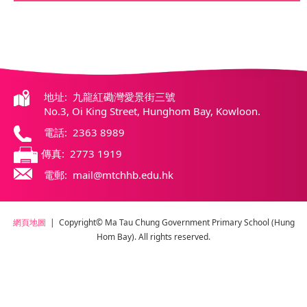
地址: 九龍紅磡灣愛景街三號
No.3, Oi King Street, Hunghom Bay, Kowloon.
電話: 2363 8989
傳真: 2773 1919
電郵: mail@mtchhb.edu.hk
網頁地圖
| Copyright© Ma Tau Chung Government Primary School (Hung
Hom Bay). All rights reserved.