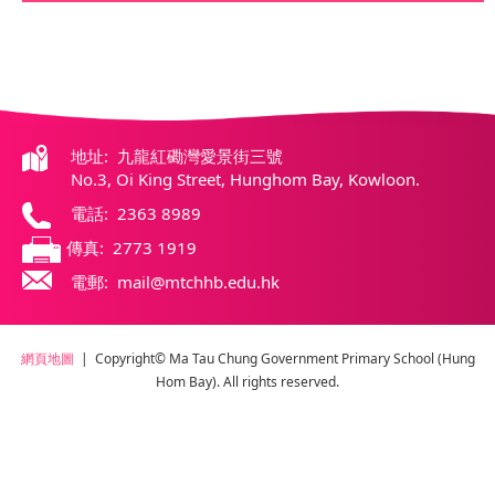
地址: 九龍紅磡灣愛景街三號
No.3, Oi King Street, Hunghom Bay, Kowloon.
電話: 2363 8989
傳真: 2773 1919
電郵: mail@mtchhb.edu.hk
網頁地圖
| Copyright© Ma Tau Chung Government Primary School (Hung
Hom Bay). All rights reserved.